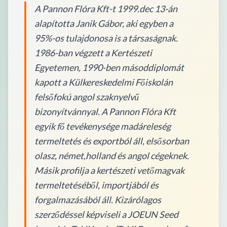
A Pannon Flóra Kft-t 1999.dec 13-án
alapította Janik Gábor, aki egyben a
95%-os tulajdonosa is a társaságnak.
1986-ban végzett a Kertészeti
Egyetemen, 1990-ben másoddiplomát
kapott a Külkereskedelmi Főiskolán
felsőfokú angol szaknyelvű
bizonyítvánnyal. A Pannon Flóra Kft
egyik fő tevékenysége madáreleség
termeltetés és exportból áll, elsősorban
olasz, német,holland és angol cégeknek.
Másik profilja a kertészeti vetőmagvak
termeltetéséből, importjából és
forgalmazásából áll. Kizárólagos
szerződéssel képviseli a JOEUN Seed