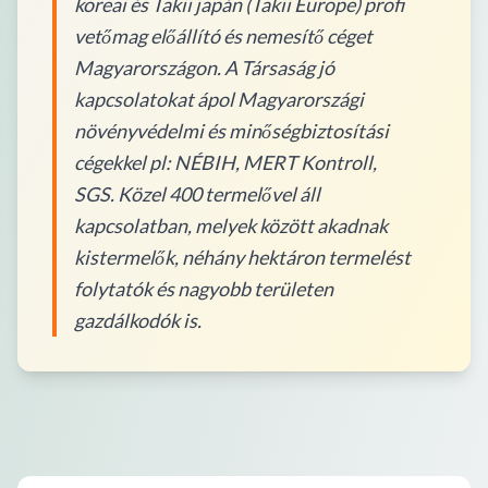
koreai és Takii japán (Takii Europe) profi
vetőmag előállító és nemesítő céget
Magyarországon. A Társaság jó
kapcsolatokat ápol Magyarországi
növényvédelmi és minőségbiztosítási
cégekkel pl: NÉBIH, MERT Kontroll,
SGS. Közel 400 termelővel áll
kapcsolatban, melyek között akadnak
kistermelők, néhány hektáron termelést
folytatók és nagyobb területen
gazdálkodók is.