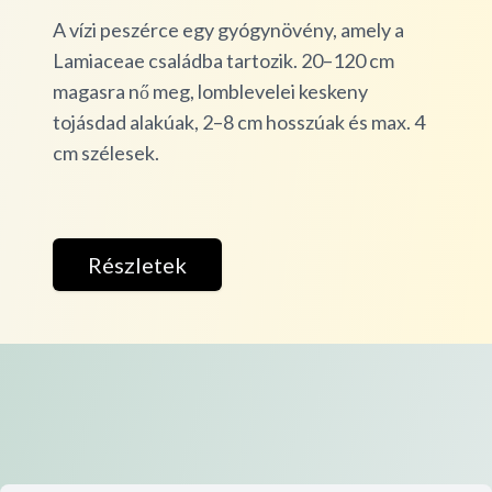
A vízi peszérce egy gyógynövény, amely a
Lamiaceae családba tartozik. 20–120 cm
magasra nő meg, lomblevelei keskeny
tojásdad alakúak, 2–8 cm hosszúak és max. 4
cm szélesek.
Részletek