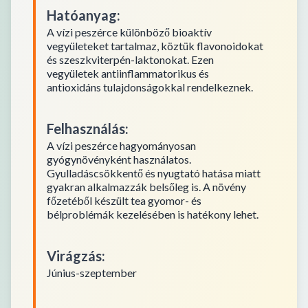
Hatóanyag
:
A vízi peszérce különböző bioaktív
vegyületeket tartalmaz, köztük flavonoidokat
és szeszkviterpén-laktonokat. Ezen
vegyületek antiinflammatorikus és
antioxidáns tulajdonságokkal rendelkeznek.
Felhasználás
:
A vízi peszérce hagyományosan
gyógynövényként használatos.
Gyulladáscsökkentő és nyugtató hatása miatt
gyakran alkalmazzák belsőleg is. A növény
főzetéből készült tea gyomor- és
bélproblémák kezelésében is hatékony lehet.
Virágzás
:
Június-szeptember