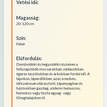
Vetési idő
:
Magasság
:
20-120 cm
Szín
:
Fehér
Előfordulás
:
Dombvidéki és hegyvidéki részeken a
feliszapolódó mocsarakban, nádasokban,
égeres bozótokban és árkokban fordul elő. A
lápokon, láperdőkben, azaz a nedves,
időszakosan elárasztott, tápanyagban és
bázisokban gazdag, sóderes humuszos,
homokos vagy tiszta agyag- vagy
tőzegtalajokon él.