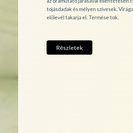
az óramutató járásával ellentétesen 
tojásdadak és mélyen szívesek. Virága
előlevél takarja el. Termése tok.
Részletek