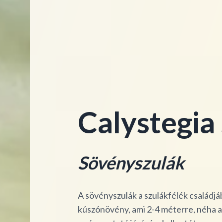
Calystegia
Sövényszulák
A sövényszulák a szulákfélék családjá
kúszónövény, ami 2-4 méterre, néha a