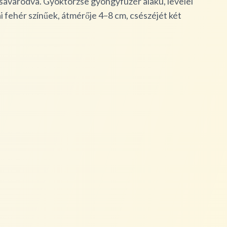
csavarodva. Gyöktörzse gyöngyfüzér alakú, levelei
i fehér színűek, átmérője 4–8 cm, csészéjét két