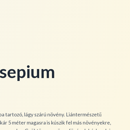
 sepium
ba tartozó, lágy szárú növény. Liántermészetű
kár 5 méter magasra is kúszik fel más növényekre,