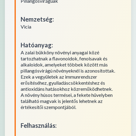
Pillangósvirágúak
Nemzetség
:
Vicia
Hatóanyag
:
A zalai bükköny növényi anyagai közé
tartozhatnak a flavonoidok, fenolsavak és
alkaloidok, amelyeket többek között más
pillangósvirágú növényeknél is azonosítottak.
Ezek a vegyületek az immunrendszer
erősítéséhez, gyulladáscsökkentéshez és
antioxidáns hatásokhoz közreműködhetnek.
A növény húsos termései, a fekete hüvelyben
található magvak is jelentős lehetnek az
értékesítői szempontjából.
Felhasználás
: