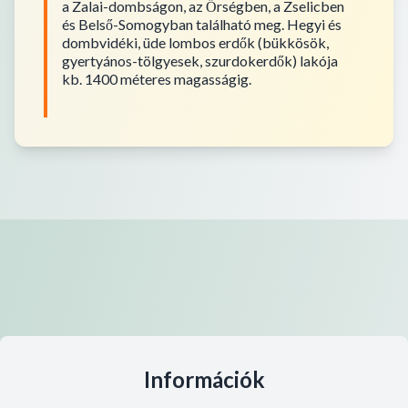
a Zalai-dombságon, az Őrségben, a Zselicben
és Belső-Somogyban található meg. Hegyi és
dombvidéki, üde lombos erdők (bükkösök,
gyertyános-tölgyesek, szurdokerdők) lakója
kb. 1400 méteres magasságig.
Információk