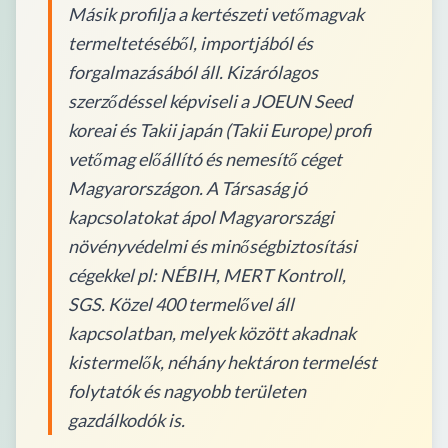
Másik profilja a kertészeti vetőmagvak
termeltetéséből, importjából és
forgalmazásából áll. Kizárólagos
szerződéssel képviseli a JOEUN Seed
koreai és Takii japán (Takii Europe) profi
vetőmag előállító és nemesítő céget
Magyarországon. A Társaság jó
kapcsolatokat ápol Magyarországi
növényvédelmi és minőségbiztosítási
cégekkel pl: NÉBIH, MERT Kontroll,
SGS. Közel 400 termelővel áll
kapcsolatban, melyek között akadnak
kistermelők, néhány hektáron termelést
folytatók és nagyobb területen
gazdálkodók is.