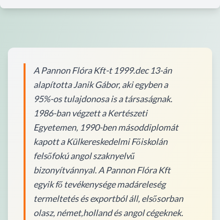
A Pannon Flóra Kft-t 1999.dec 13-án
alapította Janik Gábor, aki egyben a
95%-os tulajdonosa is a társaságnak.
1986-ban végzett a Kertészeti
Egyetemen, 1990-ben másoddiplomát
kapott a Külkereskedelmi Főiskolán
felsőfokú angol szaknyelvű
bizonyítvánnyal. A Pannon Flóra Kft
egyik fő tevékenysége madáreleség
termeltetés és exportból áll, elsősorban
olasz, német,holland és angol cégeknek.