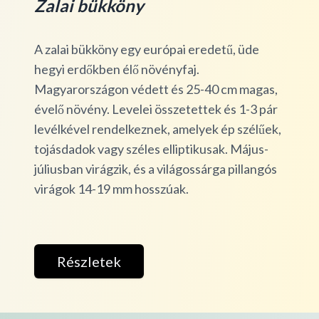
Zalai bükköny
A zalai bükköny egy európai eredetű, üde
hegyi erdőkben élő növényfaj.
Magyarországon védett és 25-40 cm magas,
évelő növény. Levelei összetettek és 1-3 pár
levélkével rendelkeznek, amelyek ép szélűek,
tojásdadok vagy széles elliptikusak. Május-
júliusban virágzik, és a világossárga pillangós
virágok 14-19 mm hosszúak.
Részletek