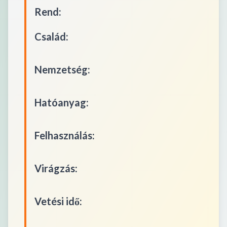
Rend
:
Család
:
Nemzetség
:
Hatóanyag
:
Felhasználás
:
Virágzás
:
Vetési idő
: