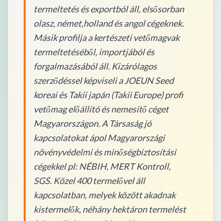
termeltetés és exportból áll, elsősorban
olasz, német,holland és angol cégeknek.
Másik profilja a kertészeti vetőmagvak
termeltetéséből, importjából és
forgalmazásából áll. Kizárólagos
szerződéssel képviseli a JOEUN Seed
koreai és Takii japán (Takii Europe) profi
vetőmag előállító és nemesítő céget
Magyarországon. A Társaság jó
kapcsolatokat ápol Magyarországi
növényvédelmi és minőségbiztosítási
cégekkel pl: NÉBIH, MERT Kontroll,
SGS. Közel 400 termelővel áll
kapcsolatban, melyek között akadnak
kistermelők, néhány hektáron termelést