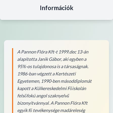
Információk
A Pannon Flóra Kft-t 1999.dec 13-án
alapította Janik Gábor, aki egyben a
95%-os tulajdonosa is a társaságnak.
1986-ban végzett a Kertészeti
Egyetemen, 1990-ben másoddiplomát
kapott a Külkereskedelmi Főiskolán
felsőfokú angol szaknyelvű
bizonyítvánnyal. A Pannon Flóra Kft
egyik fő tevékenysége madáreleség