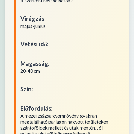
fűszerként használhatóak.
Virágzás
:
május-június
Vetési idő
:
Magasság
:
20-40 cm
Szín
:
Előfordulás
:
A mezei zsázsa gyomnövény, gyakran
megtalálható parlagon hagyott területeken,
szántóföldek mellett és utak mentén. Jól
művelt szántóföldön nem jellemző.