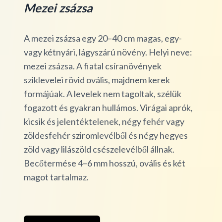
Mezei zsázsa
A mezei zsázsa egy 20–40 cm magas, egy-
vagy kétnyári, lágyszárú növény. Helyi neve:
mezei zsázsa. A fiatal csíranövények
sziklevelei rövid ovális, majdnem kerek
formájúak. A levelek nem tagoltak, szélük
fogazott és gyakran hullámos. Virágai aprók,
kicsik és jelentéktelenek, négy fehér vagy
zöldesfehér sziromlevélből és négy hegyes
zöld vagy lilászöld csészelevélből állnak.
Becőtermése 4–6 mm hosszú, ovális és két
magot tartalmaz.