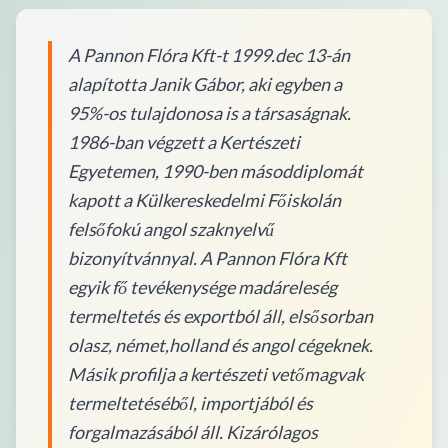
A Pannon Flóra Kft-t 1999.dec 13-án
alapította Janik Gábor, aki egyben a
95%-os tulajdonosa is a társaságnak.
1986-ban végzett a Kertészeti
Egyetemen, 1990-ben másoddiplomát
kapott a Külkereskedelmi Főiskolán
felsőfokú angol szaknyelvű
bizonyítvánnyal. A Pannon Flóra Kft
egyik fő tevékenysége madáreleség
termeltetés és exportból áll, elsősorban
olasz, német,holland és angol cégeknek.
Másik profilja a kertészeti vetőmagvak
termeltetéséből, importjából és
forgalmazásából áll. Kizárólagos