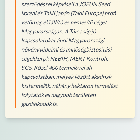
szerződéssel képviseli a JOEUN Seed
koreai és Takii japán (Takii Europe) profi
vetőmag előállító és nemesítő céget
Magyarországon. A Társaság jó
kapcsolatokat ápol Magyarországi
növényvédelmi és minőségbiztosítási
cégekkel pl: NÉBIH, MERT Kontroll,
SGS. Közel 400 termelővel áll
kapcsolatban, melyek között akadnak
kistermelők, néhány hektáron termelést
folytatók és nagyobb területen
gazdálkodók is.