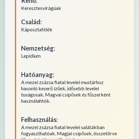
Rend
:
Keresztesvirágúak
Család
:
Káposztafélék
Nemzetség
:
Lepidium
Hatóanyag
:
A mezei zsázsa fiatal levelei mustárhoz
hasonló keserű ízűek, idősebb levelei
tuságosak. Magvai csípősek és fűszerként
használahtók.
Felhasználás
:
A mezei zsázsa fiatal levelei salátákban
fogyaszthatóak. Magjai csípősek, összetörve