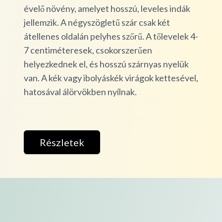
évelő növény, amelyet hosszú, leveles indák
jellemzik. A négyszögletű szár csak két
átellenes oldalán pelyhes szőrű. A tőlevelek 4-
7 centiméteresek, csokorszerűen
helyezkednek el, és hosszú szárnyas nyelük
van. A kék vagy ibolyáskék virágok kettesével,
hatosával álörvökben nyílnak.
Részletek