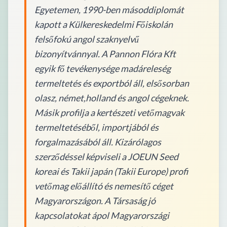
Egyetemen, 1990-ben másoddiplomát
kapott a Külkereskedelmi Főiskolán
felsőfokú angol szaknyelvű
bizonyítvánnyal. A Pannon Flóra Kft
egyik fő tevékenysége madáreleség
termeltetés és exportból áll, elsősorban
olasz, német,holland és angol cégeknek.
Másik profilja a kertészeti vetőmagvak
termeltetéséből, importjából és
forgalmazásából áll. Kizárólagos
szerződéssel képviseli a JOEUN Seed
koreai és Takii japán (Takii Europe) profi
vetőmag előállító és nemesítő céget
Magyarországon. A Társaság jó
kapcsolatokat ápol Magyarországi