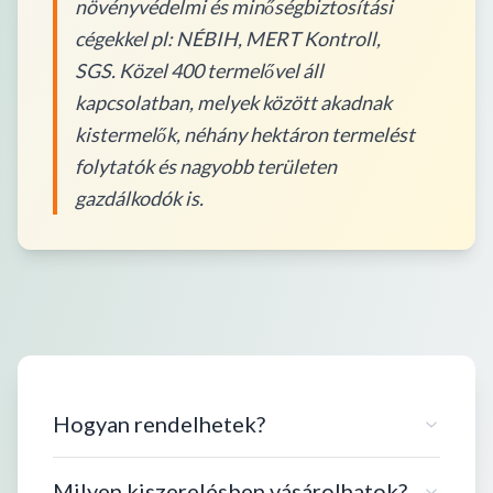
növényvédelmi és minőségbiztosítási
cégekkel pl: NÉBIH, MERT Kontroll,
SGS. Közel 400 termelővel áll
kapcsolatban, melyek között akadnak
kistermelők, néhány hektáron termelést
folytatók és nagyobb területen
gazdálkodók is.
Hogyan rendelhetek?
Milyen kiszerelésben vásárolhatok?