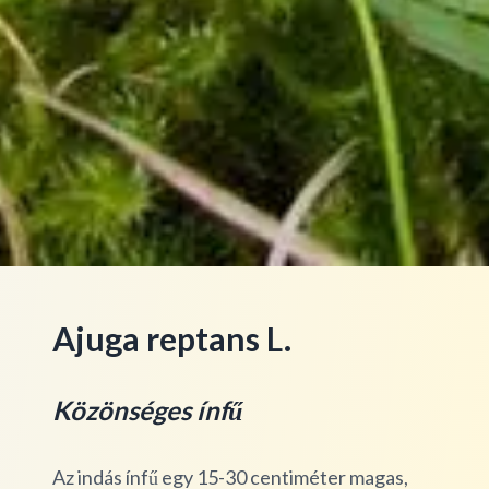
Ajuga reptans L.
Közönséges ínfű
Az indás ínfű egy 15-30 centiméter magas,