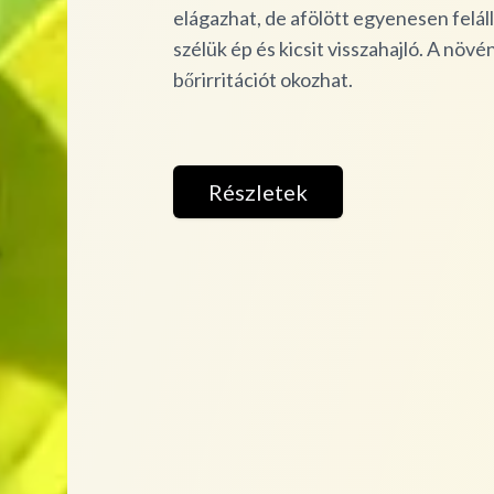
elágazhat, de afölött egyenesen feláll
szélük ép és kicsit visszahajló. A növ
bőrirritációt okozhat.
Részletek