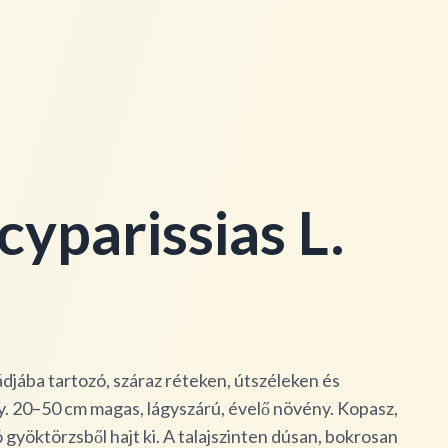
yparissias L.
ádjába tartozó, száraz réteken, útszéleken és
. 20–50 cm magas, lágyszárú, évelő növény. Kopasz,
ó gyöktörzsből hajt ki. A talajszinten dúsan, bokrosan