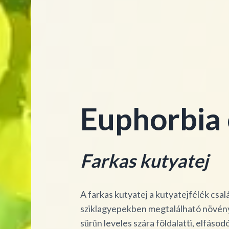
Euphorbia c
Farkas kutyatej
A farkas kutyatej a kutyatejfélék csal
sziklagyepekben megtalálható növény
sűrűn leveles szára földalatti, elfásod