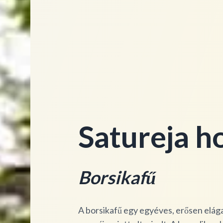
Satureja h
Borsikafű
A borsikafű egy egyéves, erősen elág