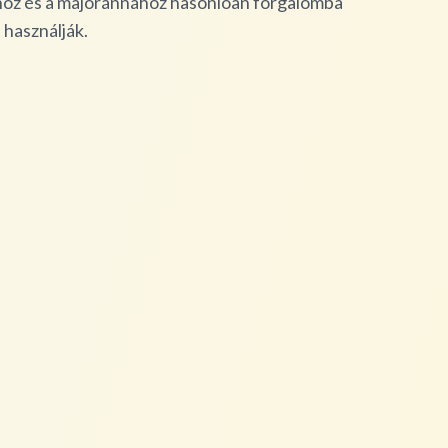
mhoz és a majoránnához hasonlóan forgalomba
 használják.