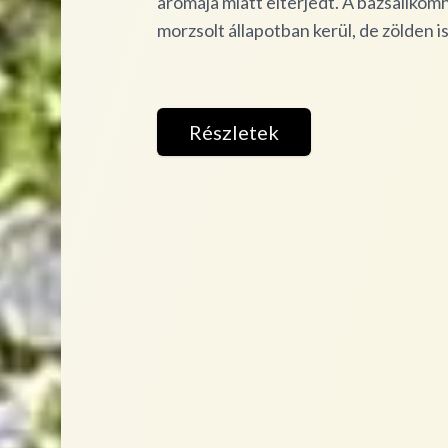
aromája miatt elterjedt. A bazsaliko
morzsolt állapotban kerül, de zölden is
Részletek