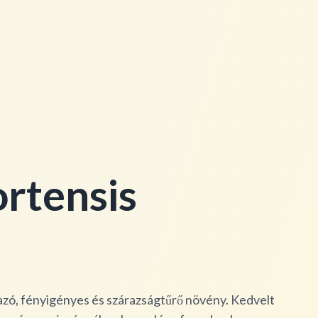
ortensis
azó, fényigényes és szárazságtűrő növény. Kedvelt