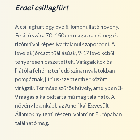
Erdei csillagfürt
A csillagfürt egy évelő, lombhullató növény.
Felálló szára 70–150 cm magasra nő meg és
rizómáival képes ivartalanul szaporodni. A
levelek jórészt tőállásúak, 9-17 levélkéből
tenyeresen összetettek. Virágaik kék és
lilától a fehérig terjedő színárnyalatokban
pompáznak, június-szeptember között
virágzik. Termése szőrös hüvely, amelyben 3–
9 magas alkaloidtartalmú mag található. A
növény leginkább az Amerikai Egyesült
Államok nyugati részén, valamint Európában
található meg.