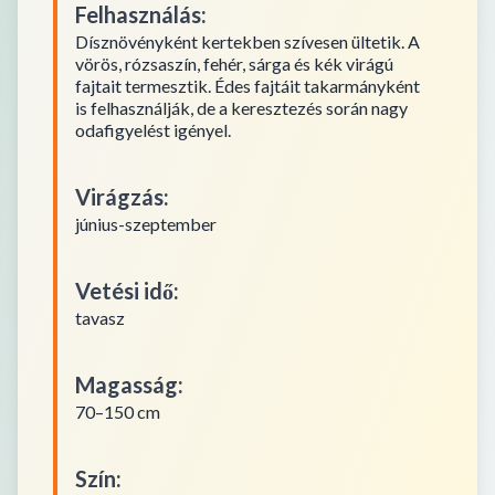
Felhasználás
:
Dísznövényként kertekben szívesen ültetik. A
vörös, rózsaszín, fehér, sárga és kék virágú
fajtait termesztik. Édes fajtáit takarmányként
is felhasználják, de a keresztezés során nagy
odafigyelést igényel.
Virágzás
:
június-szeptember
Vetési idő
:
tavasz
Magasság
:
70–150 cm
Szín
: