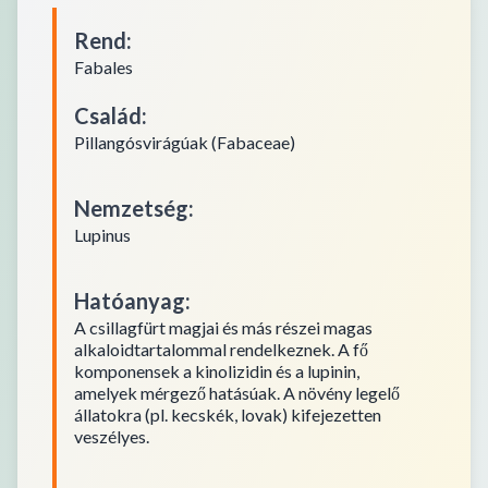
Rend
:
Fabales
Család
:
Pillangósvirágúak (Fabaceae)
Nemzetség
:
Lupinus
Hatóanyag
:
A csillagfürt magjai és más részei magas
alkaloidtartalommal rendelkeznek. A fő
komponensek a kinolizidin és a lupinin,
amelyek mérgező hatásúak. A növény legelő
állatokra (pl. kecskék, lovak) kifejezetten
veszélyes.