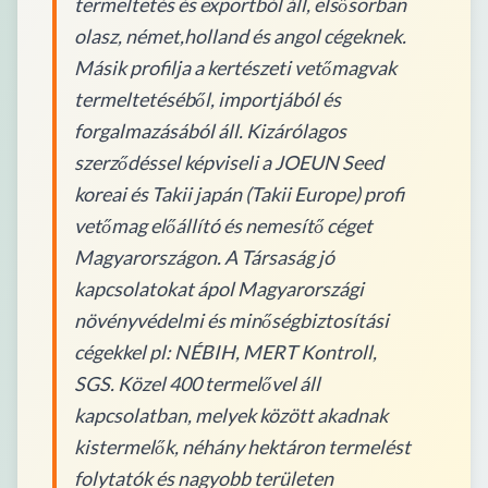
termeltetés és exportból áll, elsősorban
olasz, német,holland és angol cégeknek.
Másik profilja a kertészeti vetőmagvak
termeltetéséből, importjából és
forgalmazásából áll. Kizárólagos
szerződéssel képviseli a JOEUN Seed
koreai és Takii japán (Takii Europe) profi
vetőmag előállító és nemesítő céget
Magyarországon. A Társaság jó
kapcsolatokat ápol Magyarországi
növényvédelmi és minőségbiztosítási
cégekkel pl: NÉBIH, MERT Kontroll,
SGS. Közel 400 termelővel áll
kapcsolatban, melyek között akadnak
kistermelők, néhány hektáron termelést
folytatók és nagyobb területen