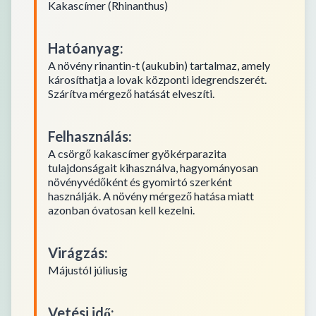
Kakascímer (Rhinanthus)
Hatóanyag
:
A növény rinantin-t (aukubin) tartalmaz, amely
károsíthatja a lovak központi idegrendszerét.
Szárítva mérgező hatását elveszíti.
Felhasználás
:
A csörgő kakascímer gyökérparazita
tulajdonságait kihasználva, hagyományosan
növényvédőként és gyomirtó szerként
használják. A növény mérgező hatása miatt
azonban óvatosan kell kezelni.
Virágzás
:
Májustól júliusig
Vetési idő
: