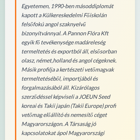
Egyetemen, 1990-ben másoddiplomát
kapott a Külkereskedelmi Főiskolán
felsőfokú angol szaknyelvű
bizonyítvánnyal. A Pannon Flóra Kft
egyik fő tevékenysége madáreleség
termeltetés és exportból áll, elsősorban
olasz, német,holland és angol cégeknek.
Másik profilja a kertészeti vetőmagvak
termeltetéséből, importjából és
forgalmazásából áll. Kizárólagos
szerződéssel képviseli a JOEUN Seed
koreai és Takii japán (Takii Europe) profi
vetőmag előállító és nemesítő céget
Magyarországon. A Társaság jó
kapcsolatokat ápol Magyarországi