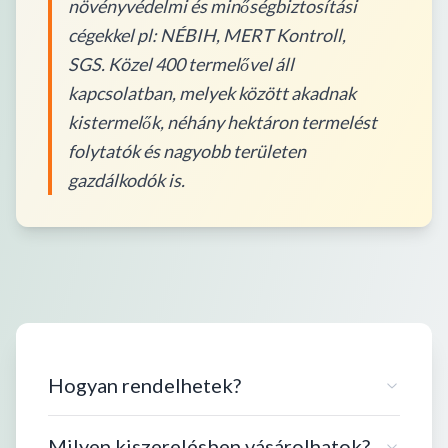
növényvédelmi és minőségbiztosítási
cégekkel pl: NÉBIH, MERT Kontroll,
SGS. Közel 400 termelővel áll
kapcsolatban, melyek között akadnak
kistermelők, néhány hektáron termelést
folytatók és nagyobb területen
gazdálkodók is.
Hogyan rendelhetek?
Milyen kiszerelésben vásárolhatok?