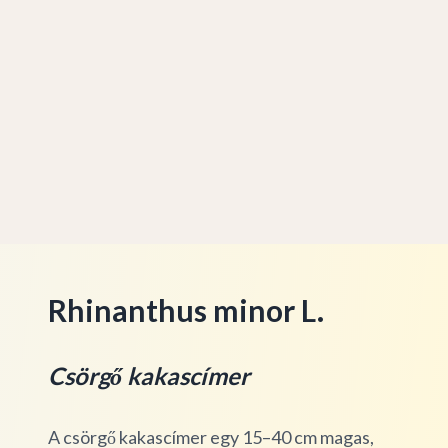
Rhinanthus minor L.
Csörgő kakascímer
A csörgő kakascímer egy 15–40 cm magas,