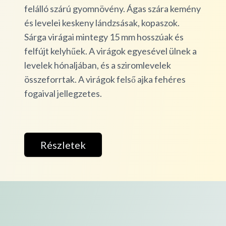
felálló szárú gyomnövény. Ágas szára kemény
és levelei keskeny lándzsásak, kopaszok.
Sárga virágai mintegy 15 mm hosszúak és
felfújt kelyhűek. A virágok egyesével ülnek a
levelek hónaljában, és a sziromlevelek
összeforrtak. A virágok felső ajka fehéres
fogaival jellegzetes.
Részletek