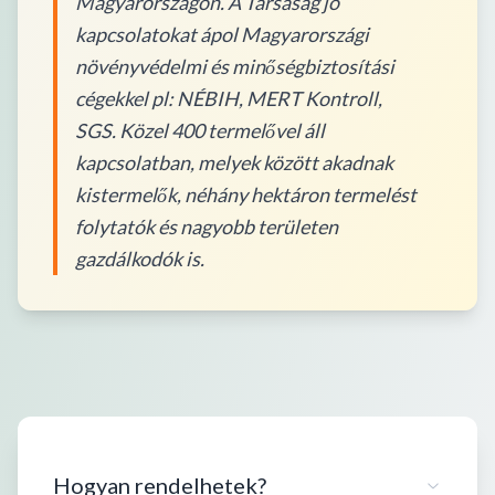
Magyarországon. A Társaság jó
kapcsolatokat ápol Magyarországi
növényvédelmi és minőségbiztosítási
cégekkel pl: NÉBIH, MERT Kontroll,
SGS. Közel 400 termelővel áll
kapcsolatban, melyek között akadnak
kistermelők, néhány hektáron termelést
folytatók és nagyobb területen
gazdálkodók is.
Hogyan rendelhetek?