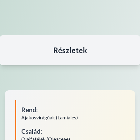
Részletek
Rend
:
Ajakosvirágúak (Lamiales)
Család
:
Olajfafélék (Oleaceae)