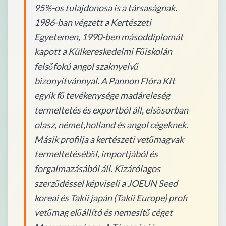
95%-os tulajdonosa is a társaságnak.
1986-ban végzett a Kertészeti
Egyetemen, 1990-ben másoddiplomát
kapott a Külkereskedelmi Főiskolán
felsőfokú angol szaknyelvű
bizonyítvánnyal. A Pannon Flóra Kft
egyik fő tevékenysége madáreleség
termeltetés és exportból áll, elsősorban
olasz, német,holland és angol cégeknek.
Másik profilja a kertészeti vetőmagvak
termeltetéséből, importjából és
forgalmazásából áll. Kizárólagos
szerződéssel képviseli a JOEUN Seed
koreai és Takii japán (Takii Europe) profi
vetőmag előállító és nemesítő céget