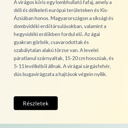
A virágos kőris egy lombhullató fafaj, amely a
déli és délkeleti európai területeken és Kis-
Ázsiában honos. Magyarországon a síksági és
dombvidéki erdőtársulásokban, valamint a
hegyvidéki erdőkben fordul elő. Az ágai
gyakran görbék, csavarodottak és
szabálytalan alakú törzse van. A levelei
páratlanul szárnyaltak, 15-20 cm hosszúak, és
5-11 levélkéből állnak. A virágai sárgásfehér,
dús bugavirágzata a hajtások végein nyílik.
Részletek