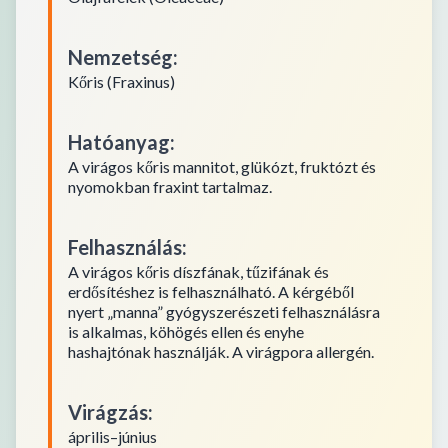
Nemzetség
:
Kőris (Fraxinus)
Hatóanyag
:
A virágos kőris mannitot, glükózt, fruktózt és
nyomokban fraxint tartalmaz.
Felhasználás
:
A virágos kőris díszfának, tűzifának és
erdősítéshez is felhasználható. A kérgéből
nyert „manna” gyógyszerészeti felhasználásra
is alkalmas, köhögés ellen és enyhe
hashajtónak használják. A virágpora allergén.
Virágzás
:
április–június