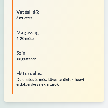
Vetési idő
:
őszi vetés
Magasság
:
6-20 méter
Szín
:
sárgásfehér
Előfordulás
:
Dolomitos és mészköves területek, hegyi
erdők, erdőszélek, irtások