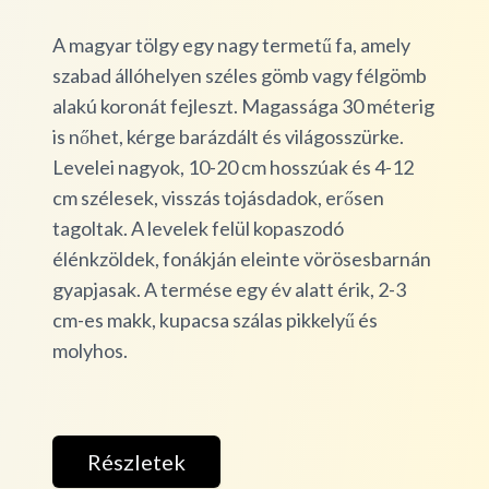
A magyar tölgy egy nagy termetű fa, amely
szabad állóhelyen széles gömb vagy félgömb
alakú koronát fejleszt. Magassága 30 méterig
is nőhet, kérge barázdált és világosszürke.
Levelei nagyok, 10-20 cm hosszúak és 4-12
cm szélesek, visszás tojásdadok, erősen
tagoltak. A levelek felül kopaszodó
élénkzöldek, fonákján eleinte vörösesbarnán
gyapjasak. A termése egy év alatt érik, 2-3
cm-es makk, kupacsa szálas pikkelyű és
molyhos.
Részletek