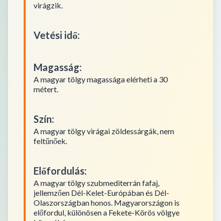
virágzik.
Vetési idő
:
Magasság
:
A magyar tölgy magassága elérheti a 30
métert.
Szín
:
A magyar tölgy virágai zöldessárgák, nem
feltűnőek.
Előfordulás
:
A magyar tölgy szubmediterrán fafaj,
jellemzően Dél-Kelet-Európában és Dél-
Olaszországban honos. Magyarországon is
előfordul, különösen a Fekete-Körös völgye