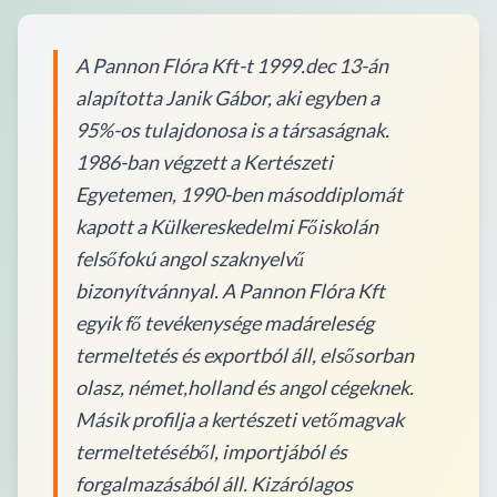
A Pannon Flóra Kft-t 1999.dec 13-án
alapította Janik Gábor, aki egyben a
95%-os tulajdonosa is a társaságnak.
1986-ban végzett a Kertészeti
Egyetemen, 1990-ben másoddiplomát
kapott a Külkereskedelmi Főiskolán
felsőfokú angol szaknyelvű
bizonyítvánnyal. A Pannon Flóra Kft
egyik fő tevékenysége madáreleség
termeltetés és exportból áll, elsősorban
olasz, német,holland és angol cégeknek.
Másik profilja a kertészeti vetőmagvak
termeltetéséből, importjából és
forgalmazásából áll. Kizárólagos