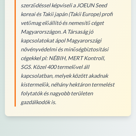
szerződéssel képviseli a JOEUN Seed
koreai és Takii japán (Takii Europe) profi
vetőmag előállító és nemesítő céget
Magyarországon. A Társaság jó
kapcsolatokat ápol Magyarországi
növényvédelmi és minőségbiztosítási
cégekkel pl: NÉBIH, MERT Kontroll,
SGS. Közel 400 termelővel áll
kapcsolatban, melyek között akadnak
kistermelők, néhány hektáron termelést
folytatók és nagyobb területen
gazdálkodók is.