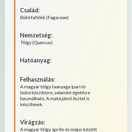
Család
:
Bükkfafélék (Fagaceae)
Nemzetség
:
Tölgy (Quercus)
Hatóanyag
:
Felhasználás
:
A magyar tölgy faanyaga ipari és
bútorkészítésre, valamint égetésre
használható. A makkjából lisztet is
készítenek.
Virágzás
:
A magyar tölgy április és május között