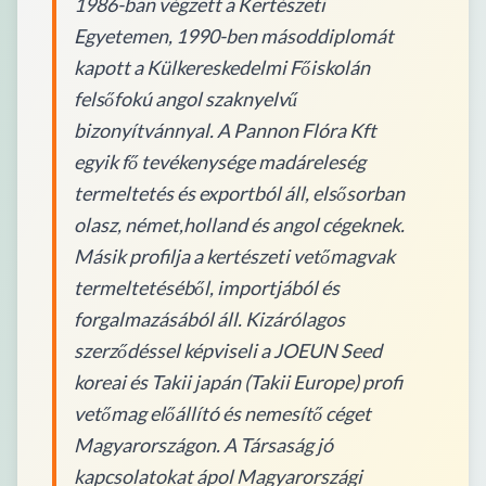
1986-ban végzett a Kertészeti
Egyetemen, 1990-ben másoddiplomát
kapott a Külkereskedelmi Főiskolán
felsőfokú angol szaknyelvű
bizonyítvánnyal. A Pannon Flóra Kft
egyik fő tevékenysége madáreleség
termeltetés és exportból áll, elsősorban
olasz, német,holland és angol cégeknek.
Másik profilja a kertészeti vetőmagvak
termeltetéséből, importjából és
forgalmazásából áll. Kizárólagos
szerződéssel képviseli a JOEUN Seed
koreai és Takii japán (Takii Europe) profi
vetőmag előállító és nemesítő céget
Magyarországon. A Társaság jó
kapcsolatokat ápol Magyarországi