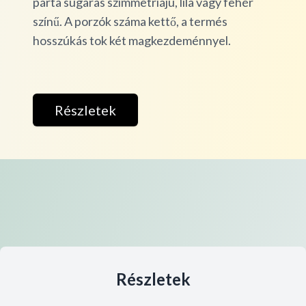
párta sugaras szimmetriájú, lila vagy fehér
színű. A porzók száma kettő, a termés
hosszúkás tok két magkezdeménnyel.
Részletek
Részletek