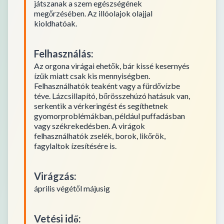
játszanak a szem egészségének
megőrzésében. Az illóolajok olajjal
kioldhatóak.
Felhasználás
:
Az orgona virágai ehetők, bár kissé kesernyés
ízük miatt csak kis mennyiségben.
Felhasználhatók teaként vagy a fürdővízbe
téve. Lázcsillapító, bőrösszehúzó hatásuk van,
serkentik a vérkeringést és segíthetnek
gyomorproblémákban, például puffadásban
vagy székrekedésben. A virágok
felhasználhatók zselék, borok, likőrök,
fagylaltok ízesítésére is.
Virágzás
:
április végétől májusig
Vetési idő
: