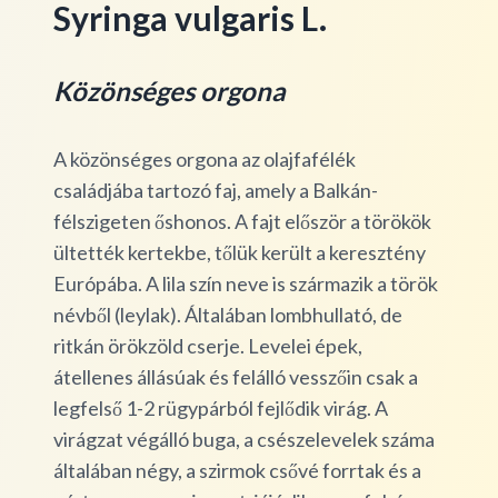
Syringa vulgaris L.
Közönséges orgona
A közönséges orgona az olajfafélék
családjába tartozó faj, amely a Balkán-
félszigeten őshonos. A fajt először a törökök
ültették kertekbe, tőlük került a keresztény
Európába. A lila szín neve is származik a török
névből (leylak). Általában lombhullató, de
ritkán örökzöld cserje. Levelei épek,
átellenes állásúak és felálló vesszőin csak a
legfelső 1-2 rügypárból fejlődik virág. A
virágzat végálló buga, a csészelevelek száma
általában négy, a szirmok csővé forrtak és a