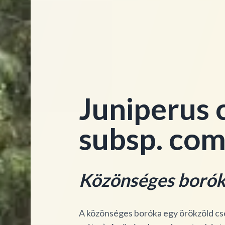
Juniperus
subsp. co
Közönséges boró
A közönséges boróka egy örökzöld cse