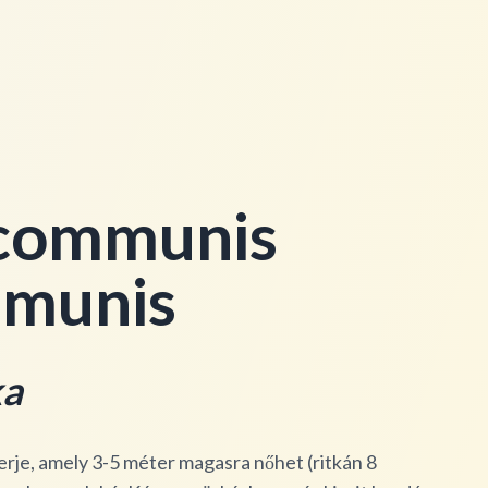
 communis
mmunis
ka
rje, amely 3-5 méter magasra nőhet (ritkán 8