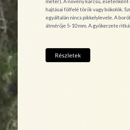
méter). A növény karcsú, esetenként o
hajtásai fölfelé törők vagy bókolók. Sz
egyáltalán nincs pikkelylevele. A bor
átmérője 5-10 mm. A gyökerzete ritkása
Részletek