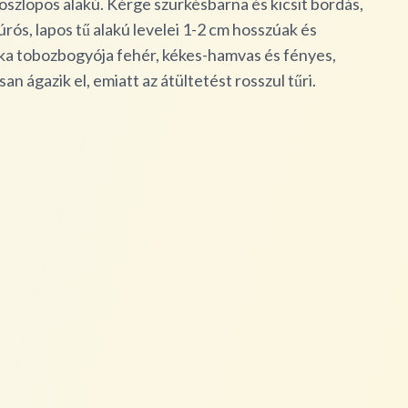
szlopos alakú. Kérge szürkésbarna és kicsit bordás,
úrós, lapos tű alakú levelei 1-2 cm hosszúak és
óka tobozbogyója fehér, kékes-hamvas és fényes,
n ágazik el, emiatt az átültetést rosszul tűri.