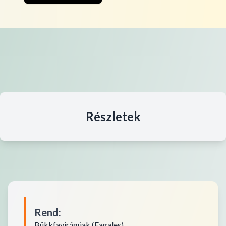
Részletek
Rend
:
Bükkfavirágúak (Fagales)