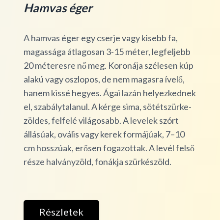
Hamvas éger
A hamvas éger egy cserje vagy kisebb fa,
magassága átlagosan 3-15 méter, legfeljebb
20 méteresre nő meg. Koronája szélesen kúp
alakú vagy oszlopos, de nem magasra ívelő,
hanem kissé hegyes. Ágai lazán helyezkednek
el, szabálytalanul. A kérge sima, sötétszürke-
zöldes, felfelé világosabb. A levelek szórt
állásúak, ovális vagy kerek formájúak, 7–10
cm hosszúak, erősen fogazottak. A levél felső
része halványzöld, fonákja szürkészöld.
Részletek