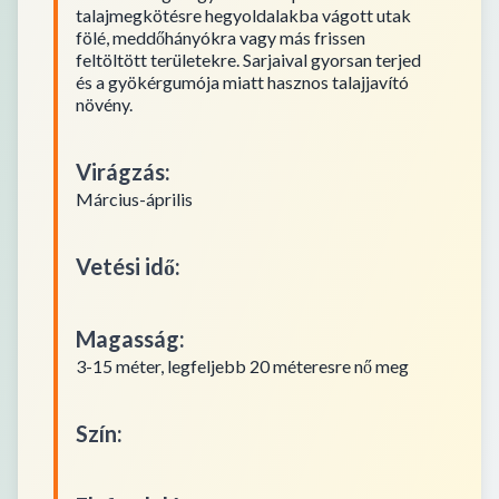
talajmegkötésre hegyoldalakba vágott utak
fölé, meddőhányókra vagy más frissen
feltöltött területekre. Sarjaival gyorsan terjed
és a gyökérgumója miatt hasznos talajjavító
növény.
Virágzás
:
Március-április
Vetési idő
:
Magasság
:
3-15 méter, legfeljebb 20 méteresre nő meg
Szín
: