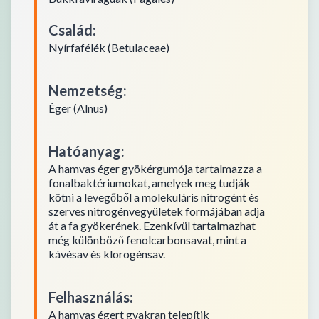
Család
:
Nyírfafélék (Betulaceae)
Nemzetség
:
Éger (Alnus)
Hatóanyag
:
A hamvas éger gyökérgumója tartalmazza a
fonalbaktériumokat, amelyek meg tudják
kötni a levegőből a molekuláris nitrogént és
szerves nitrogénvegyületek formájában adja
át a fa gyökerének. Ezenkívül tartalmazhat
még különböző fenolcarbonsavat, mint a
kávésav és klorogénsav.
Felhasználás
:
A hamvas égert gyakran telepítik