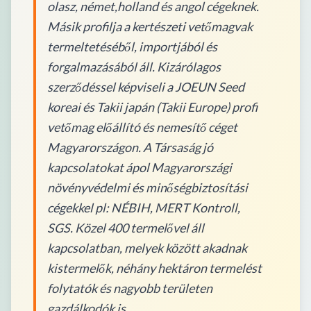
olasz, német,holland és angol cégeknek.
Másik profilja a kertészeti vetőmagvak
termeltetéséből, importjából és
forgalmazásából áll. Kizárólagos
szerződéssel képviseli a JOEUN Seed
koreai és Takii japán (Takii Europe) profi
vetőmag előállító és nemesítő céget
Magyarországon. A Társaság jó
kapcsolatokat ápol Magyarországi
növényvédelmi és minőségbiztosítási
cégekkel pl: NÉBIH, MERT Kontroll,
SGS. Közel 400 termelővel áll
kapcsolatban, melyek között akadnak
kistermelők, néhány hektáron termelést
folytatók és nagyobb területen
gazdálkodók is.