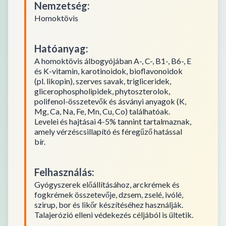
Nemzetség
:
Homoktövis
Hatóanyag
:
A homoktövis álbogyójában A-, C-, B1-, B6-, E
és K-vitamin, karotinoidok, bioflavonoidok
(pl. likopin), szerves savak, trigliceridek,
glicerophospholipidek, phytoszterolok,
polifenol-összetevők és ásványi anyagok (K,
Mg, Ca, Na, Fe, Mn, Cu, Co) találhatóak.
Levelei és hajtásai 4-5% tannint tartalmaznak,
amely vérzéscsillapító és féregűző hatással
bír.
Felhasználás
:
Gyógyszerek előállításához, arckrémek és
fogkrémek összetevője, dzsem, zselé, ivólé,
szirup, bor és likőr készítéséhez használják.
Talajerózió elleni védekezés céljából is ültetik.