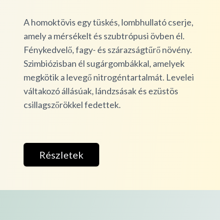
A homoktövis egy tüskés, lombhullató cserje,
amely a mérsékelt és szubtrópusi övben él.
Fénykedvelő, fagy- és szárazságtűrő növény.
Szimbiózisban él sugárgombákkal, amelyek
megkötik a levegő nitrogéntartalmát. Levelei
váltakozó állásúak, lándzsásak és ezüstös
csillagszőrökkel fedettek.
Részletek