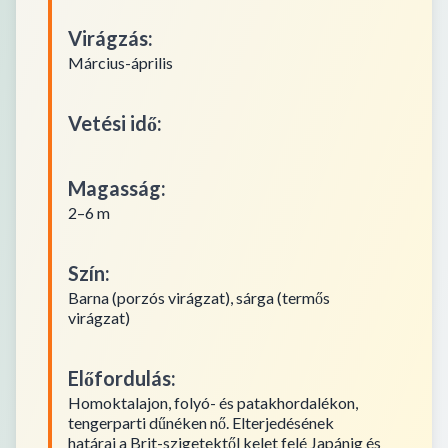
Virágzás
:
Március-április
Vetési idő
:
Magasság
:
2–6 m
Szín
:
Barna (porzós virágzat), sárga (termős
virágzat)
Előfordulás
:
Homoktalajon, folyó- és patakhordalékon,
tengerparti dűnéken nő. Elterjedésének
határai a Brit-szigetektől kelet felé Japánig és