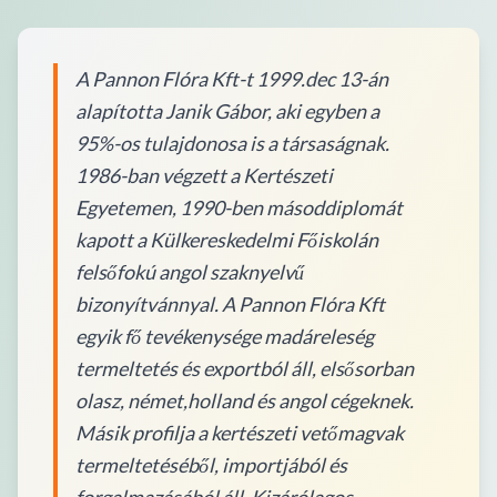
A Pannon Flóra Kft-t 1999.dec 13-án
alapította Janik Gábor, aki egyben a
95%-os tulajdonosa is a társaságnak.
1986-ban végzett a Kertészeti
Egyetemen, 1990-ben másoddiplomát
kapott a Külkereskedelmi Főiskolán
felsőfokú angol szaknyelvű
bizonyítvánnyal. A Pannon Flóra Kft
egyik fő tevékenysége madáreleség
termeltetés és exportból áll, elsősorban
olasz, német,holland és angol cégeknek.
Másik profilja a kertészeti vetőmagvak
termeltetéséből, importjából és