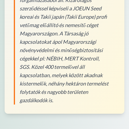
forgalmazásából áll. Kizárólagos
szerződéssel képviseli a JOEUN Seed
koreai és Takii japán (Takii Europe) profi
vetőmag előállító és nemesítő céget
Magyarországon. A Társaság jó
kapcsolatokat ápol Magyarországi
növényvédelmi és minőségbiztosítási
cégekkel pl: NÉBIH, MERT Kontroll,
SGS. Közel 400 termelővel áll
kapcsolatban, melyek között akadnak
kistermelők, néhány hektáron termelést
folytatók és nagyobb területen
gazdálkodók is.